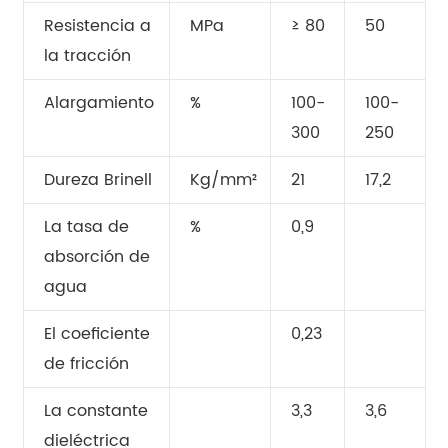
Resistencia a
MPa
≥ 80
50
la tracción
Alargamiento
%
100-
100-
300
250
Dureza Brinell
Kg/mm²
21
17,2
La tasa de
%
0,9
absorción de
agua
El coeficiente
0,23
de fricción
La constante
3,3
3,6
dieléctrica