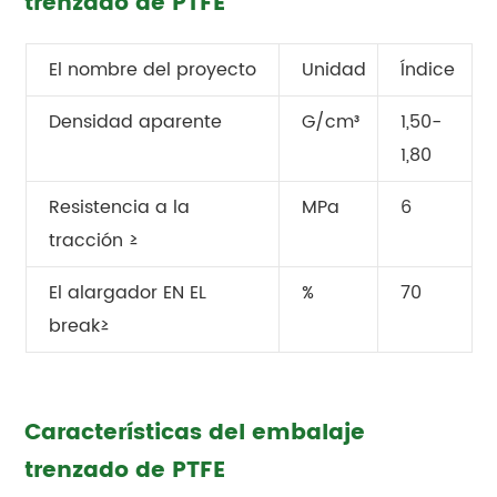
trenzado de PTFE
El nombre del proyecto
Unidad
Índice
Densidad aparente
G/cm³
1,50-
1,80
Resistencia a la
MPa
6
tracción ≥
El alargador EN EL
%
70
break≥
Características del embalaje
trenzado de PTFE