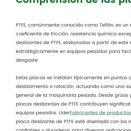
Comprensión de las pla
PTFE, comúnmente conocido como Teflón, es un m
coeficiente de fricción, resistencia química exc
deslizantes de PTFE, elaboradas a partir de este 
estratégicamente en equipos pesados para facilita
desgaste.
Estas placas se instalan típicamente en puntos
deslizamiento o rotación, actuando como una supe
general de la maquinaria pesada. Desde grúas y
placas deslizantes de PTFE contribuyen significa
equipos pesados. Líder
Fabricantes de productos
placa deslizante de PTFE esté diseñada con los 
confiables y duraderas para diversas aplicacione