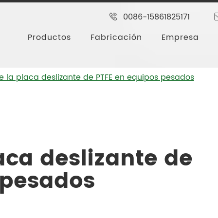
0086-15861825171
Productos
Fabricación
Empresa
de la placa deslizante de PTFE en equipos pesados
laca deslizante de
 pesados